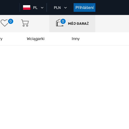
Přihlášení
PL
PLN
0
0
MÓJ GARAŻ
ry
Wciągarki
Inny