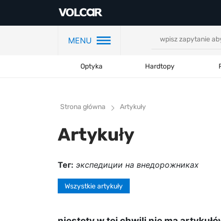
MENU
Optyka
Hardtopy
Strona główna
Artykuły
Artykuły
Тег:
экспедиции на внедорожниках
Wszystkie artykuły
niestety w tej chwili nie ma artykuł