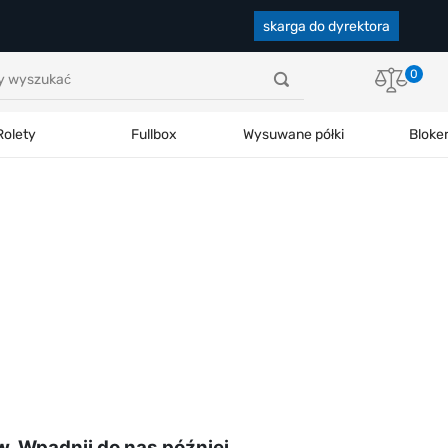
skarga do dyrektora
0
Rolety
Fullbox
Wysuwane półki
Bloke
ów. Wpadnij do nas później.