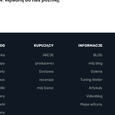
LOG
KUPUJĄCY
INFORMACJE
yka
AKCJE
BLOG
opy
producenci
mój blog
ety
Dostawa
Galeria
box
recenzje
Tuning Atelier
łki
mój Garaż
Artykuły
ery
Videoblog
rki
Mapa witryny
nny