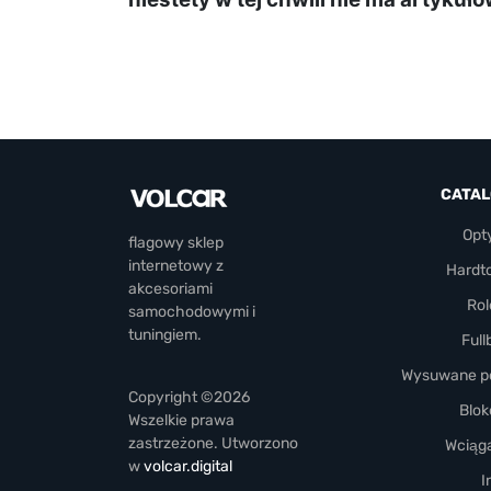
CATA
Opt
flagowy sklep
internetowy z
Hardt
akcesoriami
Rol
samochodowymi i
tuningiem.
Full
Wysuwane pó
Copyright ©2026
Blok
Wszelkie prawa
zastrzeżone. Utworzono
Wciąga
w
volcar.digital
I