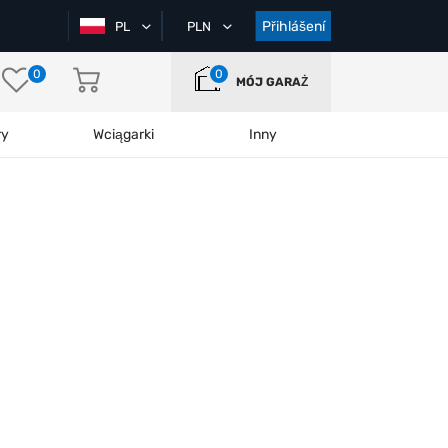
Přihlášení
PL
PLN
0
0
MÓJ GARAŻ
ry
Wciągarki
Inny