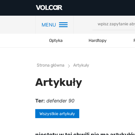
MENU
Optyka
Hardtopy
Strona główna
Artykuły
Artykuły
Тег:
defender 90
Wszystkie artykuły
niestety w tej chwili nie ma artykuł