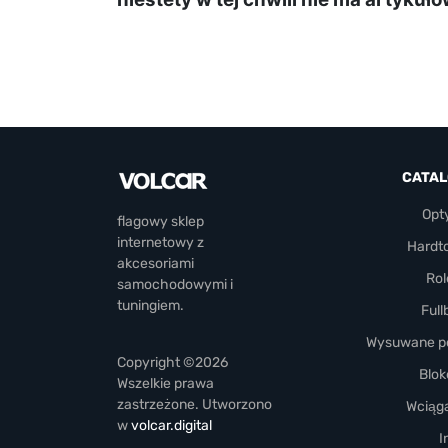
CATA
Opt
flagowy sklep
internetowy z
Hardt
akcesoriami
Rol
samochodowymi i
tuningiem.
Full
Wysuwane pó
Copyright ©2026
Blok
Wszelkie prawa
zastrzeżone. Utworzono
Wciąga
w
volcar.digital
I