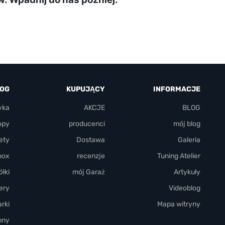
LOG
KUPUJĄCY
INFORMACJE
yka
AKCJE
BLOG
opy
producenci
mój blog
ety
Dostawa
Galeria
box
recenzje
Tuning Atelier
łki
mój Garaż
Artykuły
ery
Videoblog
rki
Mapa witryny
nny