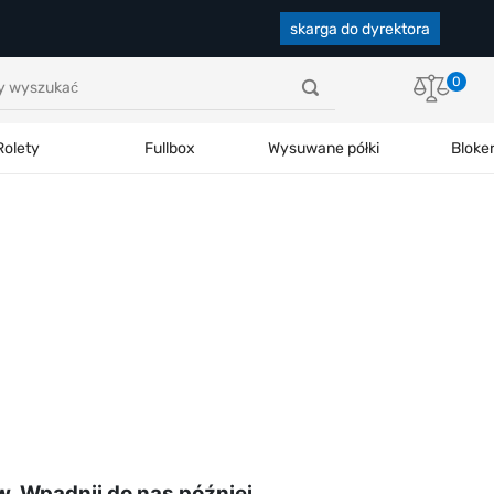
skarga do dyrektora
0
Rolety
Fullbox
Wysuwane półki
Bloke
ów. Wpadnij do nas później.