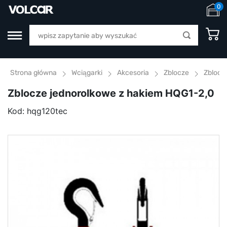
0
Strona główna
Wciągarki
Akcesoria
Zblocze
Zblocz
Zblocze jednorolkowe z hakiem HQG1-2,0
Kod:
hqg120tec