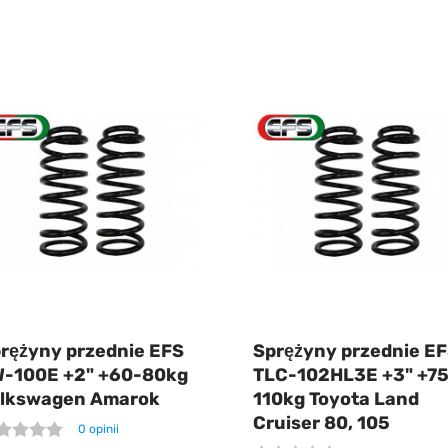
rężyny przednie EFS
Sprężyny przednie E
-100E +2" +60-80kg
TLC-102HL3E +3" +75
lkswagen Amarok
110kg Toyota Land
Cruiser 80, 105
0 opinii