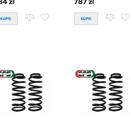
84 zł
787 zł