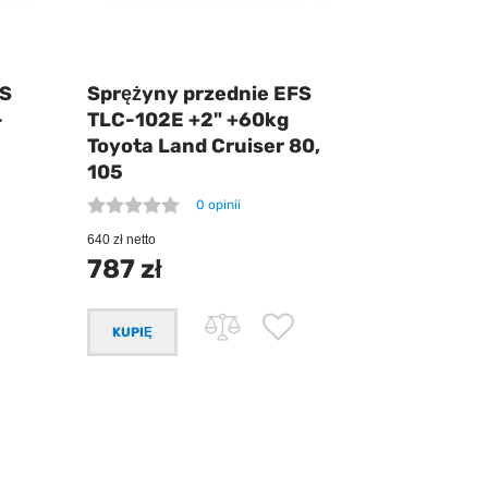
FS
Sprężyny przednie EFS
-
TLC-102E +2" +60kg
Toyota Land Cruiser 80,
105
0 opinii
640 zł netto
787 zł