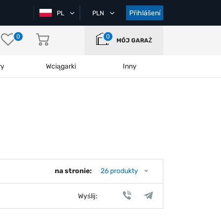
Přihlášení
PL
PLN
0
0
MÓJ GARAŻ
ry
Wciągarki
Inny
na stronie:
26 produkty
Wyślij: