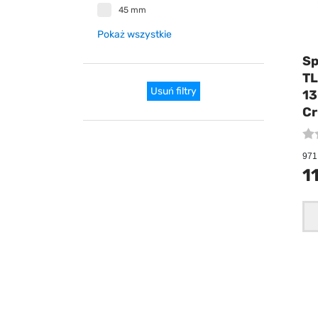
45 mm
Pokaż wszystkie
Sp
TL
Usuń filtry
13
Cr
971 
1