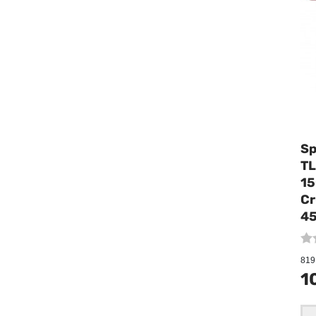
Sp
TL
15
Cr
4
819 
1