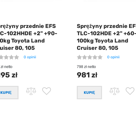
rężyny przednie EFS
Sprężyny przednie E
C-102HHDE +2" +90-
TLC-102HDE +2" +60
0kg Toyota Land
100kg Toyota Land
uiser 80, 105
Cruiser 80, 105
0 opinii
0 opinii
zł netto
798 zł netto
195 zł
981 zł