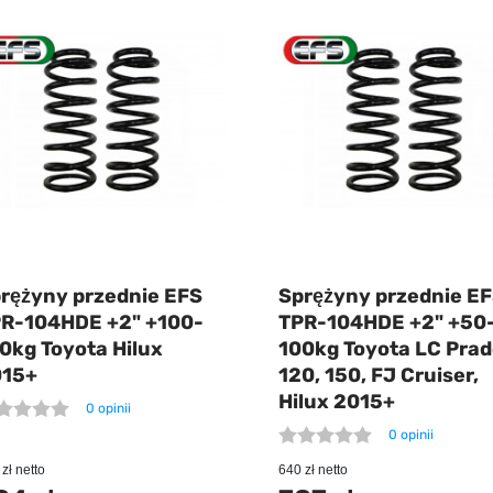
rężyny przednie EFS
Sprężyny przednie E
R-104HDE +2" +100-
TPR-104HDE +2" +50
0kg Toyota Hilux
100kg Toyota LC Pra
015+
120, 150, FJ Cruiser,
Hilux 2015+
0 opinii
0 opinii
zł netto
640 zł netto