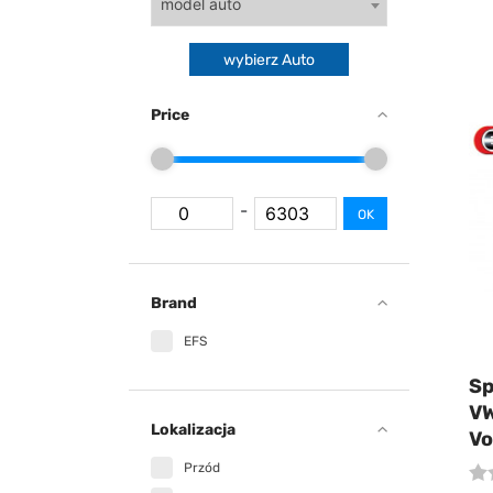
model auto
wybierz Auto
Price
-
OK
Brand
EFS
Sp
VW
Lokalizacja
Vo
Przód