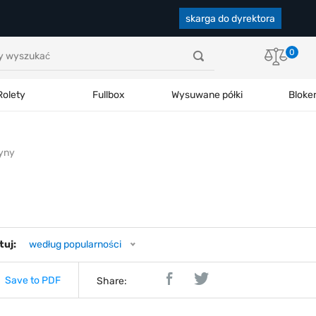
skarga do dyrektora
0
Rolety
Fullbox
Wysuwane półki
Bloke
yny
tuj:
według popularności
Save to PDF
Share: