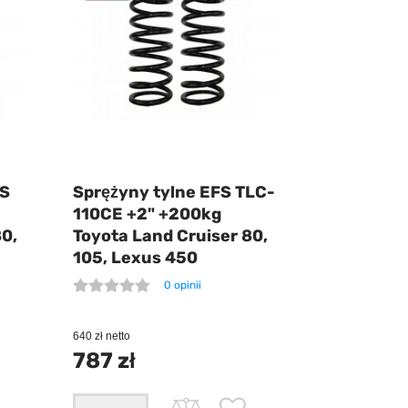
FS
Sprężyny tylne EFS TLC-
110CE +2" +200kg
80,
Toyota Land Cruiser 80,
105, Lexus 450
0 opinii
640 zł netto
787 zł