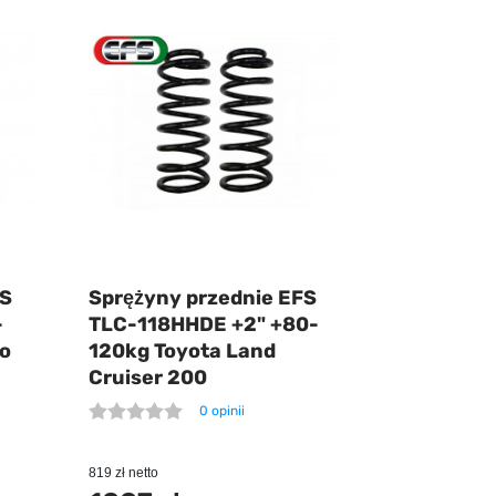
FS
Sprężyny przednie EFS
-
TLC-118HHDE +2" +80-
do
120kg Toyota Land
Cruiser 200
0 opinii
819 zł netto