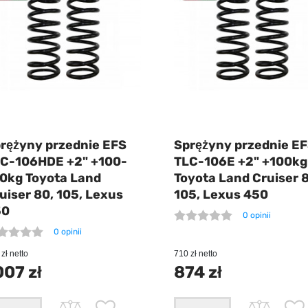
rężyny przednie EFS
Sprężyny przednie E
C-106HDE +2" +100-
TLC-106E +2" +100kg
0kg Toyota Land
Toyota Land Cruiser 
uiser 80, 105, Lexus
105, Lexus 450
50
0 opinii
0 opinii
zł netto
710 zł netto
007 zł
874 zł