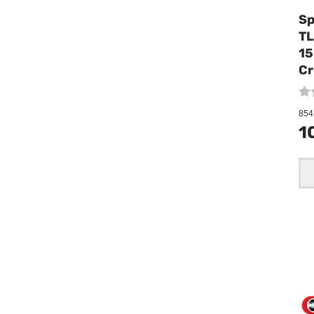
Sp
TL
15
Cr
854 
1