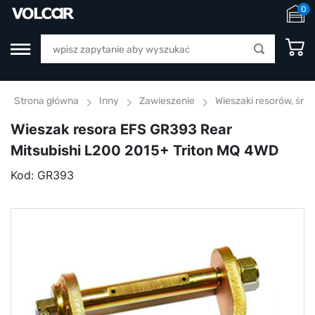
0
Strona główna
Inny
Zawieszenie
Wieszaki resorów, śru
Wieszak resora EFS GR393 Rear
Mitsubishi L200 2015+ Triton MQ 4WD
Kod:
GR393