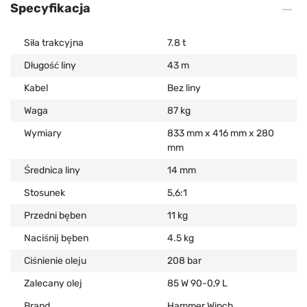
Specyfikacja
Siła trakcyjna
7.8 t
Długość liny
43 m
Kabel
Bez liny
Waga
87 kg
Wymiary
833 mm x 416 mm x 280
mm
Średnica liny
14 mm
Stosunek
5,6:1
Przedni bęben
11 kg
Naciśnij bęben
4.5 kg
Ciśnienie oleju
208 bar
Zalecany olej
85 W 90-0,9 L
Brand
Hammer Winch