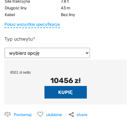
Siła trakcyjna
7.8 t
Długość liny
43 m
Kabel
Bez liny
Pokaż wszystkie specyfikacje
Typ uchwytu
8501 zł netto
10456 zł
Porównaj
ulubione
share