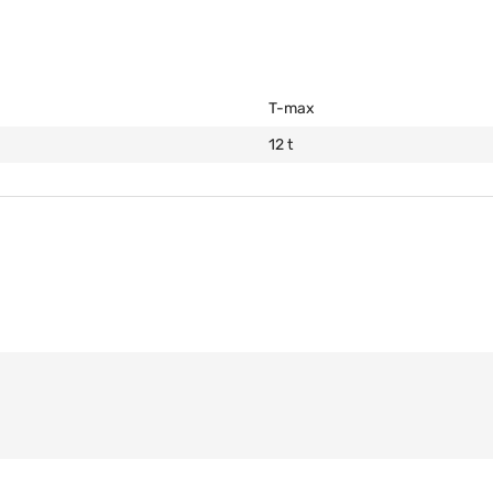
T-max
12 t