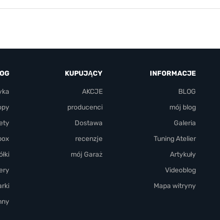
LOG
KUPUJĄCY
INFORMACJE
yka
AKCJE
BLOG
opy
producenci
mój blog
ety
Dostawa
Galeria
box
recenzje
Tuning Atelier
łki
mój Garaż
Artykuły
ery
Videoblog
rki
Mapa witryny
nny