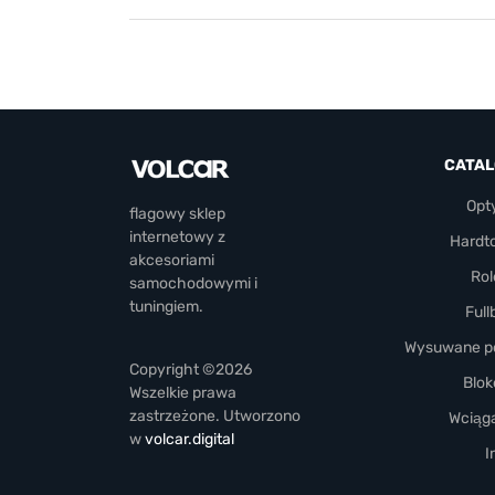
CATA
Opt
flagowy sklep
internetowy z
Hardt
akcesoriami
Rol
samochodowymi i
tuningiem.
Full
Wysuwane pó
Copyright ©2026
Blok
Wszelkie prawa
zastrzeżone. Utworzono
Wciąga
w
volcar.digital
I