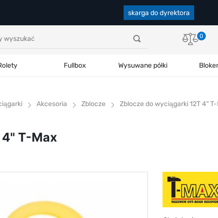
skarga do dyrektora
0
Rolety
Fullbox
Wysuwane półki
Bloke
iągarki
Akcesoria
Zblocze
Zblocze do wyciągarki 12T 4" T
 4" T-Max