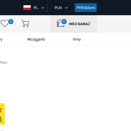
Přihlášení
PL
PLN
0
0
MÓJ GARAŻ
ry
Wciągarki
Inny
-Max