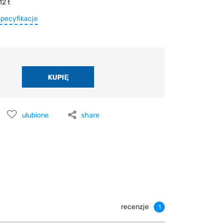
12 t
specyfikacje
ulubione
share
recenzje
1