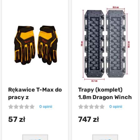
Rękawice T-Max do
Trapy (komplet)
pracy z
1.8m Dragon Winch
wyciągarką
0 opinii
0 opinii
57 zł
747 zł