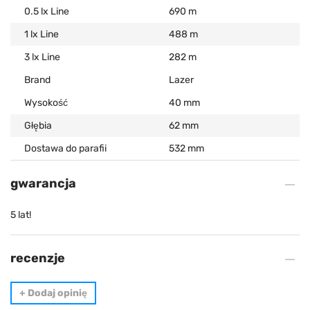
0.5 lx Line
690 m
1 lx Line
488 m
3 lx Line
282 m
Brand
Lazer
Wysokość
40 mm
Głębia
62 mm
Dostawa do parafii
532 mm
gwarancja
5 lat!
recenzje
+
Dodaj opinię