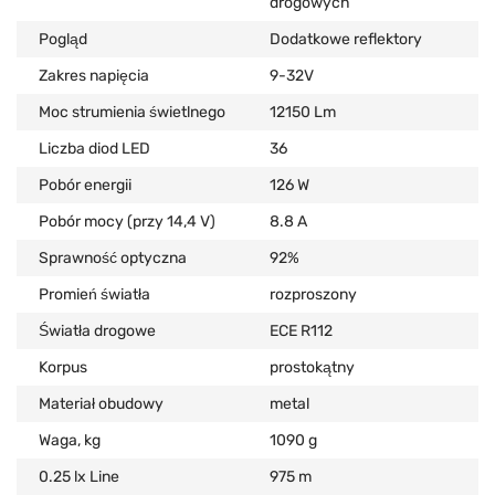
drogowych
Pogląd
Dodatkowe reflektory
Zakres napięcia
9-32V
Moc strumienia świetlnego
12150 Lm
Liczba diod LED
36
Pobór energii
126 W
Pobór mocy (przy 14,4 V)
8.8 А
Sprawność optyczna
92%
Promień światła
rozproszony
Światła drogowe
ECE R112
Korpus
prostokątny
Materiał obudowy
metal
Waga, kg
1090 g
0.25 lx Line
975 m