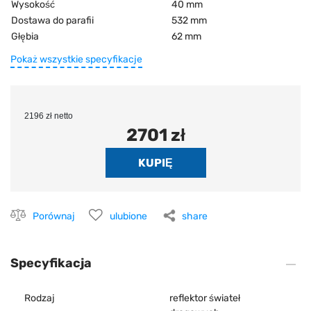
Wysokość
40 mm
Dostawa do parafii
532 mm
Głębia
62 mm
Pokaż wszystkie specyfikacje
2196 zł netto
2701 zł
Porównaj
ulubione
share
Specyfikacja
Rodzaj
reflektor świateł