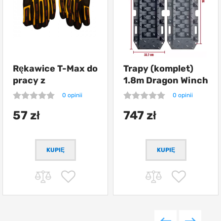
Rękawice T-Max do
Trapy (komplet)
pracy z
1.8m Dragon Winch
wyciągarką
0 opinii
0 opinii
57 zł
747 zł