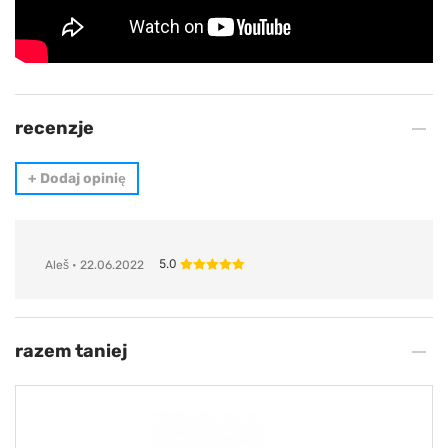
recenzje
+
Dodaj opinię
5.0
Aleš
• 22.06.2022
razem taniej