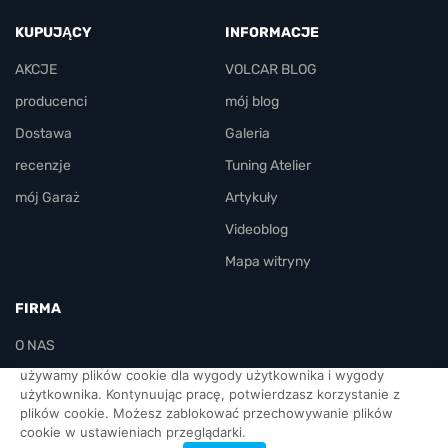
KUPUJĄCY
INFORMACJE
AKCJE
VOLCAR BLOG
producenci
mój blog
Dostawa
Galeria
recenzje
Tuning Atelier
mój Garaż
Artykuły
Videoblog
Mapa witryny
FIRMA
O NAS
używamy plików cookie dla wygody użytkownika i wygody
KONTAKT
użytkownika. Kontynuując pracę, potwierdzasz korzystanie z
plików cookie. Możesz zablokować przechowywanie plików
urzędnicy
cookie w ustawieniach przeglądarki.