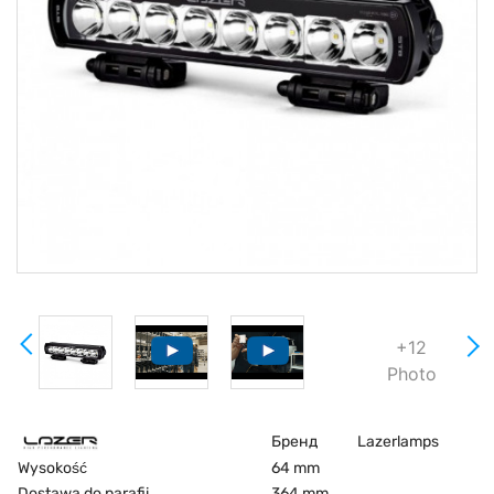
+12
Photo
Бренд
Lazerlamps
Wysokość
64 mm
Dostawa do parafii
364 mm