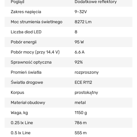
Pogląd
Dodatkowe reflektory
Zakres napięcia
9-32V
Moc strumienia świetlnego
8272 Lm
Liczba diod LED
8
Pobór energii
95 W
Pobór mocy (przy 14,4 V)
6.6 А
Sprawność optyczna
92%
Promień światła
rozproszony
Światła drogowe
ECE R112
Korpus
prostokątny
Materiał obudowy
metal
Waga, kg
1150 g
0.25 lx Line
786 m
0.5 lx Line
555 m