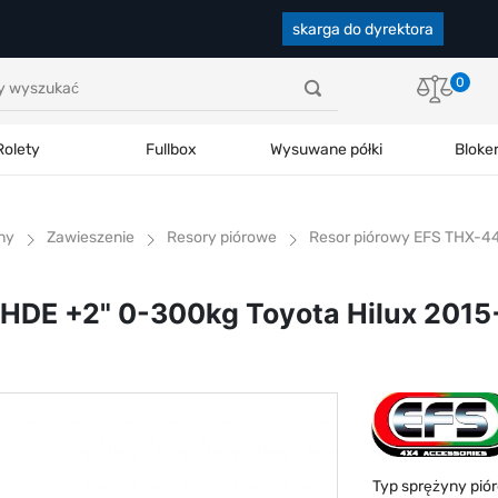
skarga do dyrektora
0
Rolety
Fullbox
Wysuwane półki
Bloke
ny
Zawieszenie
Resory piórowe
Resor piórowy EFS THX-4
HDE +2" 0-300kg Toyota Hilux 2015
Typ sprężyny pió