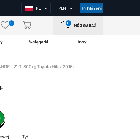
Přihlášení
PL
PLN
0
0
MÓJ GARAŻ
ry
Wciągarki
Inny
4HDE +2" 0-300kg Toyota Hilux 2015+
+
rowej
Tył