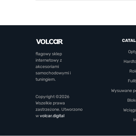
CATA
Opt
flagowy sklep
internetowy z
Hardt
akcesoriami
Rol
samochodowymi i
tuningiem.
Full
Wysuwane pó
Copyright ©2026
Blok
Wszelkie prawa
zastrzeżone. Utworzono
Wciąga
w
volcar.digital
I