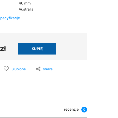
40 mm
Australia
specyfikacje
zł
ulubione
share
recenzje
0