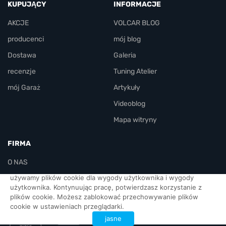
KUPUJĄCY
INFORMACJE
AKCJE
VOLCAR BLOG
producenci
mój blog
Dostawa
Galeria
recenzje
Tuning Atelier
mój Garaż
Artykuły
Videoblog
Mapa witryny
FIRMA
O NAS
używamy plików cookie dla wygody użytkownika i wygody
KONTAKT
użytkownika. Kontynuując pracę, potwierdzasz korzystanie z
plików cookie. Możesz zablokować przechowywanie plików
urzędnicy
cookie w ustawieniach przeglądarki.
jasne