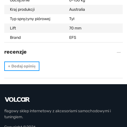
Obciążenie
0-150 kg
Kraj produkcji
Australia
Typ sprężyny piórowej
Tył
Lift
70 mm
Brand
EFS
recenzje
+
Dodaj opinię
flagowy sklep internetowy z akcesoriami samochodowymi i
tuningiem.