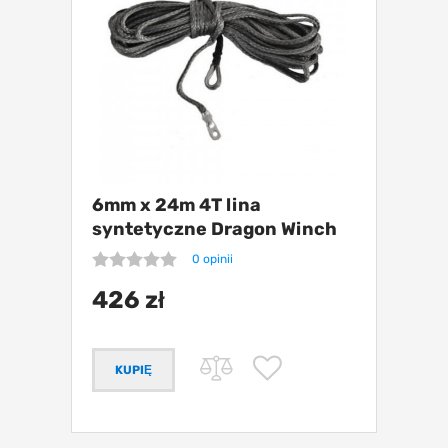
6mm x 24m 4T lina
syntetyczne Dragon Winch
ATV
0 opinii
426 zł