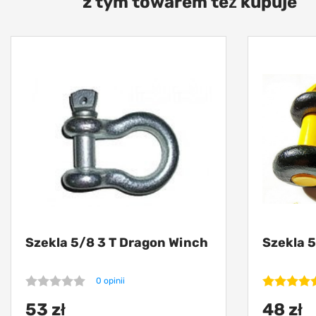
z tym towarem też kupuje
Szekla 5/8 3 T Dragon Winch
Szekla 
0 opinii
53 zł
48 zł