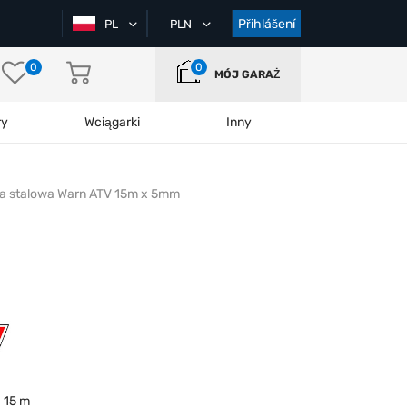
Přihlášení
PL
PLN
0
0
MÓJ GARAŻ
ry
Wciągarki
Inny
na stalowa Warn ATV 15m x 5mm
15 m