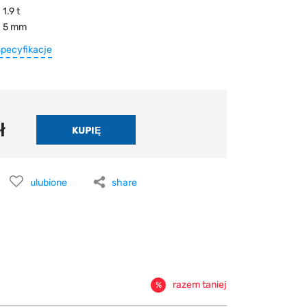
1.9 t
5 mm
specyfikacje
ł
ulubione
share
razem taniej
%