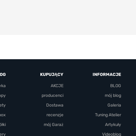
LOG
KUPUJĄCY
INFORMACJE
yka
AKCJE
BLOG
opy
producenci
mój blog
ety
Dostawa
Galeria
box
recenzje
Tuning Atelier
łki
mój Garaż
Artykuły
ery
Videoblog