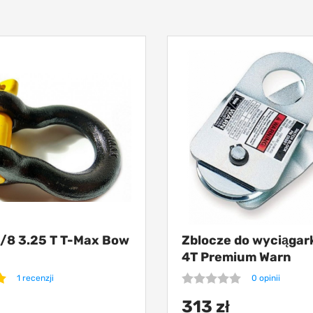
5/8 3.25 T T-Max Bow
Zblocze do wyciągar
4Т Premium Warn
1 recenzji
0 opinii
313 zł