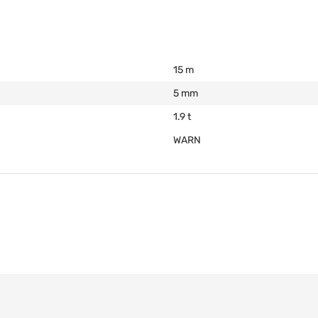
15 m
5 mm
1.9 t
WARN