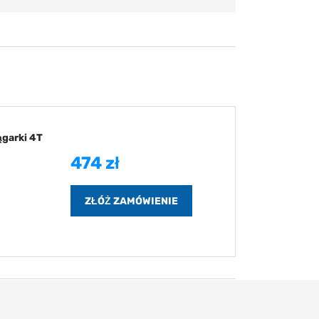
ągarki 4T
474 zł