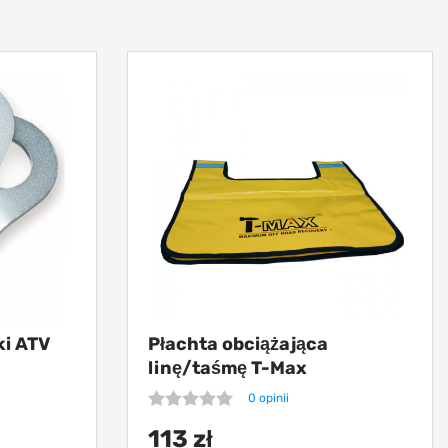
ki ATV
Płachta obciążająca
linę/taśmę T-Max
0 opinii
113 zł