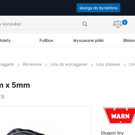
skarga do dyrektora
0
Rolety
Fullbox
Wysuwane półki
Bloke
iągarki
Akcesoria
Liny do wyciągarek
Liny stalowe
Li
5m x 5mm
(1)
Długość liny