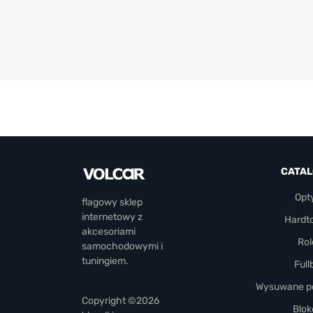
CATA
Opt
flagowy sklep
internetowy z
Hardt
akcesoriami
Rol
samochodowymi i
tuningiem.
Full
Wysuwane pó
Copyright ©2026
Blok