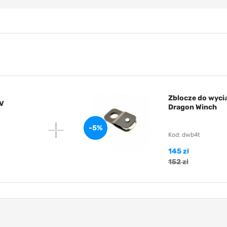
Zblocze do wyci
TV
Dragon Winch
-5%
Kod: dwb4t
145 zł
152 zł