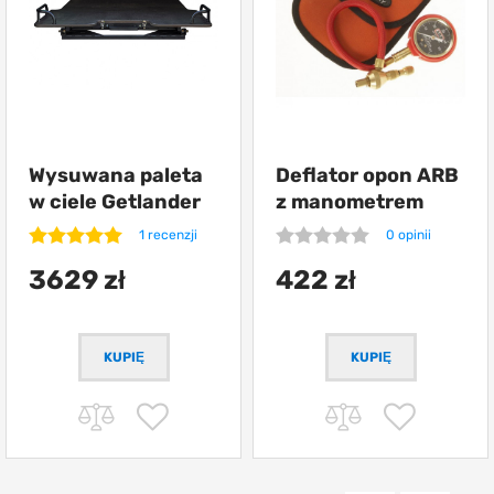
Wysuwana paleta
Deflator opon ARB
w ciele Getlander
z manometrem
1 recenzji
0 opinii
3629 zł
422 zł