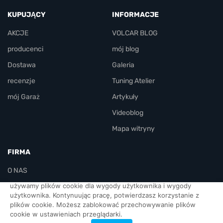
KUPUJĄCY
INFORMACJE
AKCJE
VOLCAR BLOG
producenci
mój blog
Dostawa
Galeria
recenzje
Tuning Atelier
mój Garaż
Artykuły
Videoblog
Mapa witryny
FIRMA
O NAS
używamy plików cookie dla wygody użytkownika i wygody
KONTAKT
użytkownika. Kontynuując pracę, potwierdzasz korzystanie z
plików cookie. Możesz zablokować przechowywanie plików
urzędnicy
cookie w ustawieniach przeglądarki.