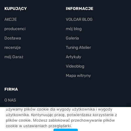
KUPUJĄCY
INFORMACJE
AKCJE
VOLCAR BLOG
producenci
mój blog
Dostawa
Galeria
recenzje
Tuning Atelier
mój Garaż
Artykuły
Videoblog
Mapa witryny
FIRMA
O NAS
używamy plików cookie dla wygody użytkownika i wygody
KONTAKT
użytkownika. Kontynuując pracę, potwierdzasz korzystanie z
plików cookie. Możesz zablokować przechowywanie plików
urzędnicy
cookie w ustawieniach przeglądarki.