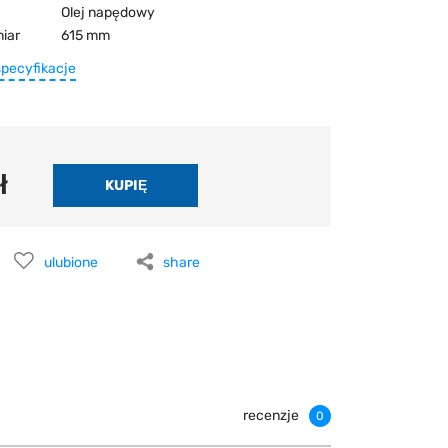
Olej napędowy
iar
615 mm
specyfikacje
ł
ulubione
share
recenzje
0