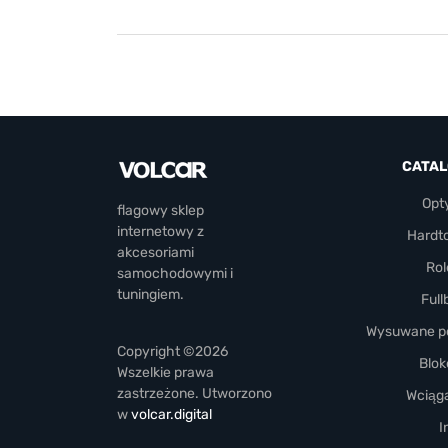
CATA
Opt
flagowy sklep
internetowy z
Hardt
akcesoriami
Rol
samochodowymi i
tuningiem.
Full
Wysuwane pó
Copyright ©2026
Blok
Wszelkie prawa
zastrzeżone. Utworzono
Wciąga
w
volcar.digital
I