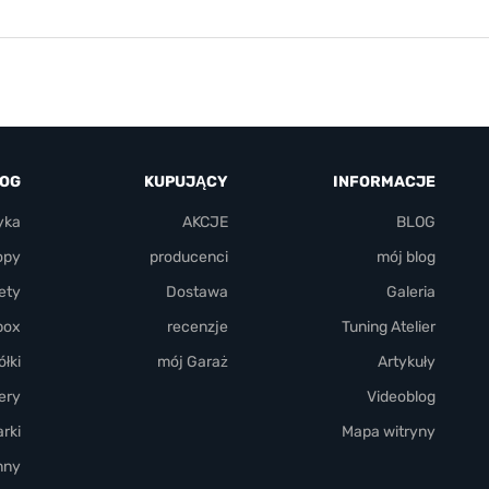
LOG
KUPUJĄCY
INFORMACJE
yka
AKCJE
BLOG
opy
producenci
mój blog
ety
Dostawa
Galeria
box
recenzje
Tuning Atelier
łki
mój Garaż
Artykuły
ery
Videoblog
rki
Mapa witryny
nny