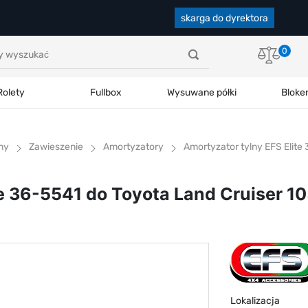
skarga do dyrektora
0
Rolety
Fullbox
Wysuwane półki
Bloke
ny
Zawieszenie
Amortyzatory
Amortyzator tylny EFS Elite
e 36-5541 do Toyota Land Cruiser 10
Lokalizacja