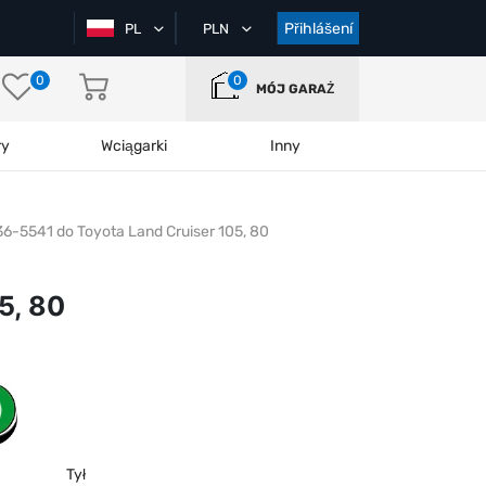
Přihlášení
PL
PLN
0
0
MÓJ GARAŻ
ry
Wciągarki
Inny
 36-5541 do Toyota Land Cruiser 105, 80
5, 80
Tył