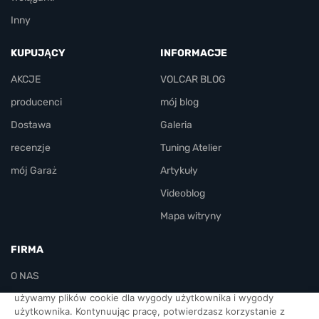
Inny
KUPUJĄCY
INFORMACJE
AKCJE
VOLCAR BLOG
producenci
mój blog
Dostawa
Galeria
recenzje
Tuning Atelier
mój Garaż
Artykuły
Videoblog
Mapa witryny
FIRMA
O NAS
używamy plików cookie dla wygody użytkownika i wygody
KONTAKT
użytkownika. Kontynuując pracę, potwierdzasz korzystanie z