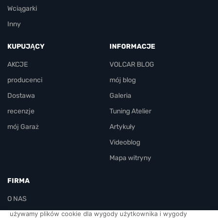
Wciągarki
Inny
KUPUJĄCY
INFORMACJE
AKCJE
VOLCAR BLOG
producenci
mój blog
Dostawa
Galeria
recenzje
Tuning Atelier
mój Garaż
Artykuły
Videoblog
Mapa witryny
FIRMA
O NAS
używamy plików cookie dla wygody użytkownika i wygody
KONTAKT