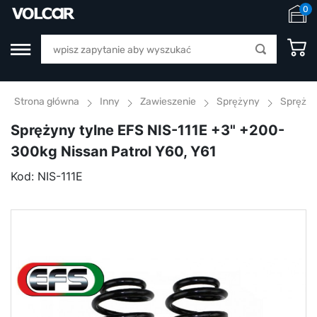
0
Strona główna
Inny
Zawieszenie
Sprężyny
Sprężyn
Sprężyny tylne EFS NIS-111E +3" +200-
300kg Nissan Patrol Y60, Y61
Kod:
NIS-111E