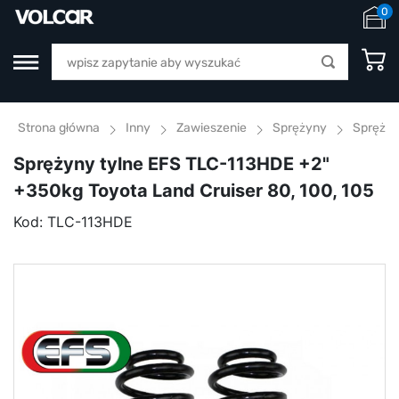
0
Strona główna
Inny
Zawieszenie
Sprężyny
Sprężyn
Sprężyny tylne EFS TLC-113HDE +2"
+350kg Toyota Land Cruiser 80, 100, 105
Kod:
TLC-113HDE