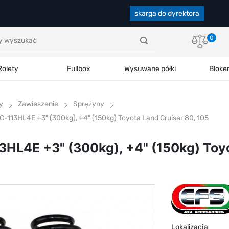
skarga do dyrektora
0
Rolety
Fullbox
Wysuwane półki
Bloke
y
Zawieszenie
Sprężyny
C-113HL4E +3" (300kg), +4" (150kg) Toyota Land Cruiser 80, 105
3HL4E +3" (300kg), +4" (150kg) Toyo
Lokalizacja