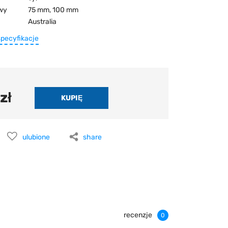
wy
75 mm, 100 mm
Australia
specyfikacje
zł
ulubione
share
recenzje
0