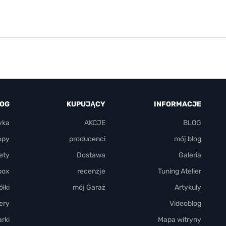
LOG
KUPUJĄCY
INFORMACJE
yka
AKCJE
BLOG
opy
producenci
mój blog
ety
Dostawa
Galeria
box
recenzje
Tuning Atelier
łki
mój Garaż
Artykuły
ery
Videoblog
rki
Mapa witryny