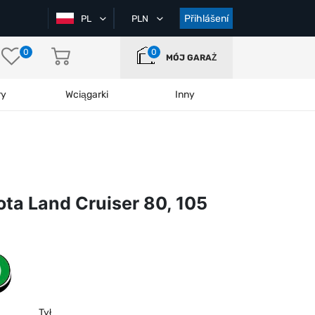
Přihlášení
PL
PLN
0
0
MÓJ GARAŻ
ry
Wciągarki
Inny
ta Land Cruiser 80, 105
Tył