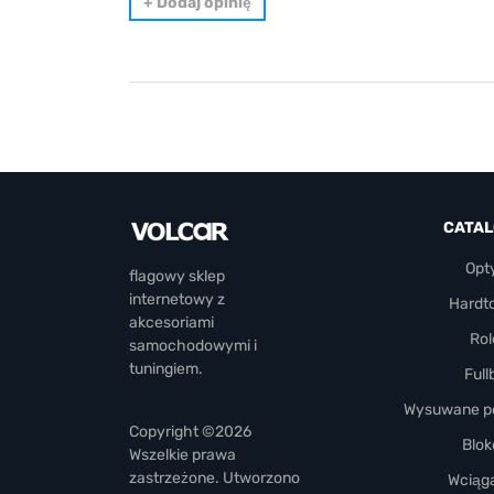
+
Dodaj opinię
CATA
Opt
flagowy sklep
internetowy z
Hardt
akcesoriami
Rol
samochodowymi i
tuningiem.
Full
Wysuwane pó
Copyright ©2026
Blok
Wszelkie prawa
zastrzeżone. Utworzono
Wciąga